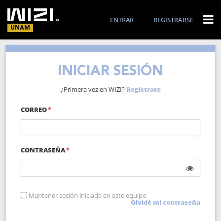
ENTRAR
REGISTRARSE
UNAM
INICIAR SESIÓN
¿Primera vez en WIZI?
Regístrate
CORREO
CONTRASEÑA
Mantener sesión iniciada en este equipo
Olvidé mi contraseña